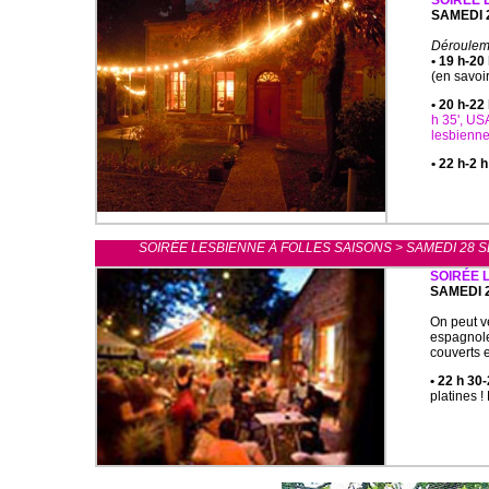
SOIRÉE 
SAMEDI 2
Déroulem
• 19 h-20
(en savoir
• 20 h-22
h 35', US
lesbienne
• 22 h-2 h
SOIRÉE LESBIENNE À FOLLES SAISONS > SAMEDI 28
SOIRÉE 
SAMEDI 2
On peut ve
espagnole
couverts e
• 22 h 30-
platines !