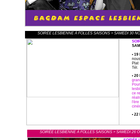
SOIRÉE LESBIENNE À FOLLES SAISONS > SAMEDI 30 N
SOI
SAM
• 19
nous
Plat 
Tél.
• 20
gran
Pour
lesb
ce r
réal
l'èr
ciné
• 22
SOIRÉE LESBIENNE À FOLLES SAISONS > SAMEDI 26 