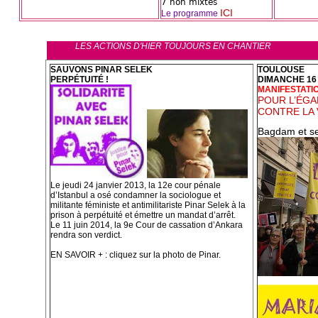
7 non mixtes
ICI
Le programme
LES ACTIONS D'HIER TOUJOURS EN CHANTIER
SAUVONS PINAR SELEK
TOULOUSE
PERPÉTUITÉ !
DIMANCHE 16
MANIFESTATI
POUR L’ÉGA
CONTRE LA 
Bagdam et se
Le jeudi 24 janvier 2013, la 12e cour pénale
d’Istanbul a osé condamner la sociologue et
militante féministe et antimilitariste Pinar Selek à la
prison à perpétuité et émettre un mandat d’arrêt.
Le 11 juin 2014, la 9e Cour de cassation d’Ankara
rendra son verdict.
EN SAVOIR + : cliquez sur la photo de Pinar.