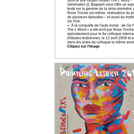
sous le titre moyen moyen
The L Word -
Génération Q,
Bagdam vous offre un sup
texte sur la genèse de la série première,
Rose Troche soi-même, réalisatrice du pi
de plusieurs épisodes – et aussi du myth
Go Fish
.
« À la conquête de l'auto-ironie : de
Go F
The L Word
» a été écrit par Rose Troch
spécialement pour le 6e colloque interna
d'études lesbiennes, le 12 avril 2009 et 
dans les actes du colloque la même ann
Cliquez sur l'image
.