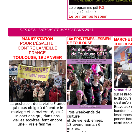
ICI
Le programme pdf
,
la page facebook :
Le printemps lesbien
DES RÉALISATIONS ET IMPLICATIONS 2013
MANIFESTATION
16e PRINTEMPS LESBIEN
MARCHE D
POUR L’ÉGALITÉ,
DE TOULOUSE
TOULOUSE
CONTRE LA VIEILLE
FRANCE
TOULOUSE, 19 JANVIER
Visibilité 
sur l'estra
le discours
c'est qu'on 
La peste soit de la vieille France
Bravo aux 
qui nous oblige à défendre le
banderole 
mariage et la maternité, les 2
Trois week-ends de
lesbiennes,
injonctions qui, dans nos
culture
portent hau
vieilles sociétés, font encore
et de vie lesbiennes.
fierté lesbi
une « vraie femme » !
13 événements : 6
mixtes,