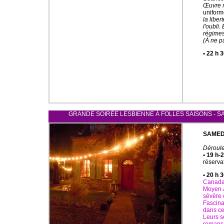
Œuvre m
uniform
la liber
l'oubli.
régimes 
(À ne p
• 22 h 
GRANDE SOIRÉE LESBIENNE À FOLLES SAISONS - SAME
SAMEDI
Déroul
• 19 h-
réserva
• 20 h 3
Canada
Moyen Â
sévère 
Fascina
dans ce
Leurs s