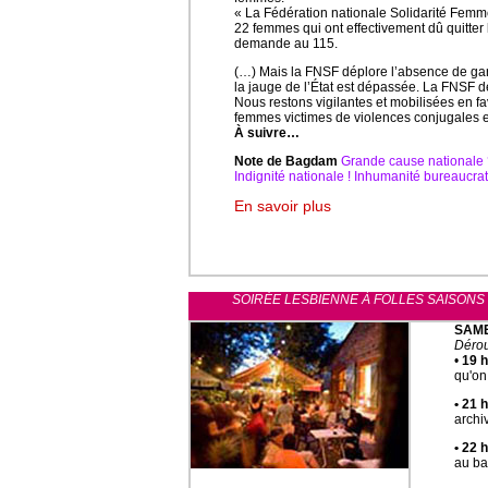
« La Fédération nationale Solidarité Femme
22 femmes qui ont effectivement dû quitter 
demande au 115.
(…) Mais la FNSF déplore l’absence de gara
la jauge de l’État est dépassée. La FNSF d
Nous restons vigilantes et mobilisées en fa
femmes victimes de violences conjugales et 
À suivre…
Note de Bagdam
Grande cause nationale ?
Indignité nationale ! Inhumanité bureaucr
En savoir plus
SOIRÉE LESBIENNE À FOLLES SAISONS 
SAME
Déro
•
19 h
qu'on
• 21 
archi
• 22 h
au bar