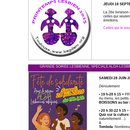
JEUDI 18 SEPT
La 26e livraison
celles qui veulen
émotions.
Celles qui le sou
GRANDE SOIRÉE LESBIENNE, SPÉCIALE ALDA-LESBIEN
SAMEDI 28 JUIN 
Déroulement
• 19 h-20 h 15 >
PR
Au menu, les petits 
BOISSONS au bar e
• 20 h 30-22 h 15
>
Quiz sur la cultur
naturellement…).
&
Tombola
. Nombreux 