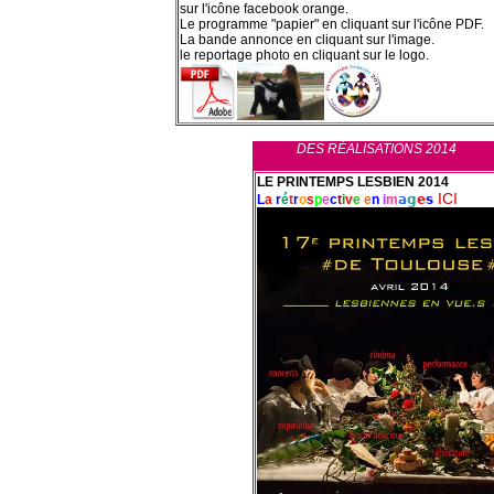
sur l'icône facebook orange.
Le programme "papier" en cliquant sur l'icône PDF.
La bande annonce en cliquant sur l'image.
le reportage photo en cliquant sur le logo.
DES RÉALISATIONS 2014
LE PRINTEMPS LESBIEN 2014
ICI
L
a
r
é
t
r
o
s
p
e
c
t
i
v
e
e
n
i
m
a
g
e
s