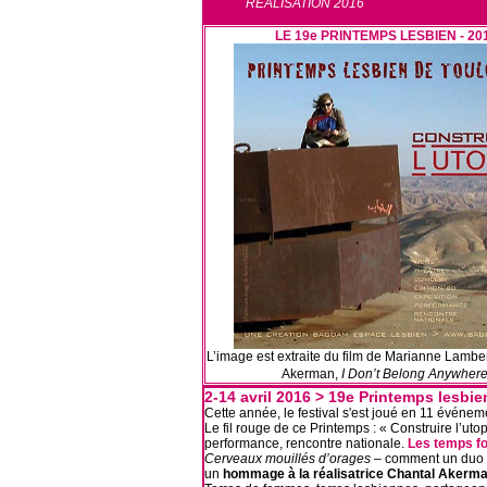
RÉALISATION 2016
LE 19e PRINTEMPS LESBIEN - 20
L’image est extraite du film de Marianne Lambe
Akerman,
I Don’t Belong Anywher
2-14 avril 2016 > 19e Printemps lesbie
Cette année, le festival s'est joué en 11 événem
Le fil rouge de ce Printemps : « Construire l’uto
performance, rencontre nationale.
Les temps fo
Cerveaux mouillés d’orages
– comment un duo d
un
hommage à la réalisatrice Chantal Akerm