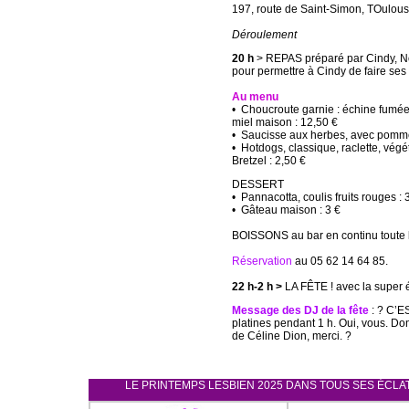
197, route de Saint-Simon, TOulou
Déroulement
20 h
> REPAS préparé par Cindy
pour permettre à Cindy de faire ses
Au menu
• Choucroute garnie : échine fumée
miel maison : 12,50 €
• Saucisse aux herbes, avec pommes
• Hotdogs, classique, raclette, vég
Bretzel : 2,50 €
DESSERT
• Pannacotta, coulis fruits rouges : 
• Gâteau maison : 3 €
BOISSONS
au bar en continu toute 
Réservation
au 05 62 14 64 85.
22 h-2 h >
LA FÊTE ! avec la super 
Message des DJ de la fête
: ? C’E
platines pendant 1 h. Oui, vous. D
de Céline Dion, merci. ?
LE PRINTEMPS LESBIEN 2025 DANS TOUS SES ÉCLATS 