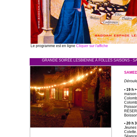
Le programme est en ligne
Cliquer sur l'affiche
GRANDE SOIRÉE LESBIENNE À FOLLES SAISONS - SAM
SAMEDI
Déroul
• 19 h
maison 
Colombo
Colombo
Poisson 
RÉSERV
Boisson
• 20 h
Jeunes 
Colette.
Séance 