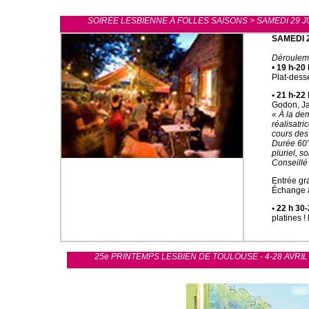
SOIRÉE LESBIENNE À FOLLES SAISONS > SAMEDI 29 J
SAMEDI 2
Déroulem
•
19 h-20 
Plat-desse
• 21 h-22 
Godon, Ja
« À la de
réalisatri
cours de
Durée 60’,
pluriel, s
Conseillé 
Entrée gra
Échange av
• 22 h 30-
platines !
25e PRINTEMPS LESBIEN DE TOULOUSE - 4-28 AVRIL