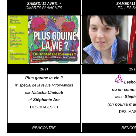
SAMEDI 11 AVRIL >
SAMEDI 11 
OMBRES BLANCHES
FOLLES S
10 H
19 
Plus gouine la vie ?
Lesbo
n° spécial de la revue
Miroir/Miroirs
où en somm
par
Natacha Chetcuti
avec
Stéph
et
Stéphanie Arc
(on
pourra man
DES IMAGES ICI
DES IMAG
RENCONTRE
RENCO