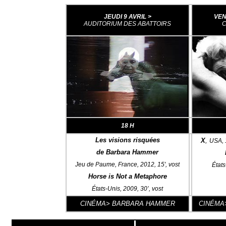
JEUDI 9 AVRIL >
VEN
AUDITORIUM DES ABATTOIRS
C
18 H
Les visions risquées
X
,
USA, 
de Barbara Hammer
Jeu de Paume, France, 2012, 15', vost
État
Horse is Not a Metaphore
États-Unis, 2009, 30’, vost
CINÉMA> BARBARA HAMMER
CINÉMA