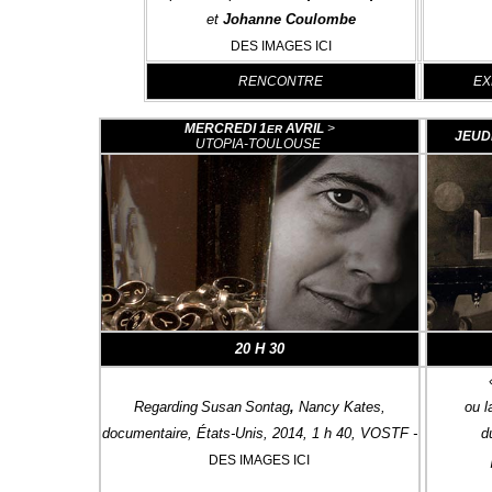
et
Johanne Coulombe
DES IMAGES ICI
RENCONTRE
EX
MERCREDI 1
AVRIL
>
ER
JEUDI
UTOPIA-TOULOUSE
20 H 30
Regarding
Susan
Sontag
,
Nancy Kates,
ou l
documentaire, États-Unis, 2014, 1 h 40, VOSTF -
d
DES IMAGES ICI