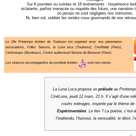
Sur 8 journées ou soirées et 18 événements :
l'expérience
lesb
éclatante, parfois menacée ou inquiète des futurs, une narration 
où jamais ne sont négligées nos mémoires.
Ni, bien sûr, oubliés les rendez-vous gourmands de nos retrou
Le
18e
Printemps lesbien de Toulouse
est organisé avec nos partenaires
associatives, Folles Saisons, la Luna loca (Toulouse), Cineffable (Paris),
Cinémarges (Bordeaux), Centre audiovisuel Simone de Beauvoir (Paris).
Les séances accompagnées du symbole lesbien
sont non mixtes.
La Luna Loca propose un
prélude
au
Printemp
CinéLuna, jeudi 12 mars, 21 h. Il s’agit d’une sél
courts métrages, inspirée par le thème de
Expérimentales
. Le lien ? La poésie, c’est-à
l’inattendu, l’humour, la sensualité, le désir,