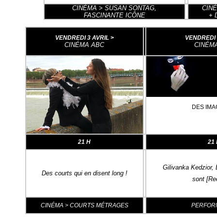
CINÉMA > SUSAN SONTAG,
CIN
FASCINANTE ICÔNE
+ 
VENDREDI 3 AVRIL >
VENDREDI 
CINÉMA ABC
CINÉM
DES IMA
21 H
21
Gilivanka Kedzior,
Des courts qui en disent long !
sont [Re
CINÉMA > COURTS MÉTRAGES
PERFOR