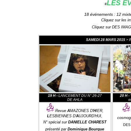
LES É
#
18 événements : 12 mixte
Cliquez sur les i
Cliquez sur DES IMAGE
SAMEDI 28 MARS 2015
> 
19 H -
LANCEMENT DU N° 26-27
20 H -
DE
AHLA
e
Revue
A
MAZONES D'
H
IER,
L
ESBIENNES D'
A
UJOURD'HUI,
cosmogo
N° spécial sur
DANIELLE CHAREST
DES 
présenté par
Dominique Bourque