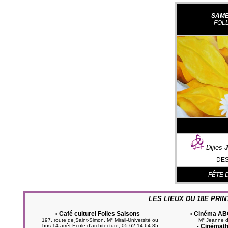
SAMED
FOL
Dijies
J
DES
FÊTE 
LES LIEUX DU 18E PRI
Café culturel Folles Saisons
Cinéma AB
•
•
197, route de Saint-Simon, M° Mirail-Université ou
M° Jeanne d
bus 14 arrêt École d’architecture, 05 62 14 64 85
Cinémath
•