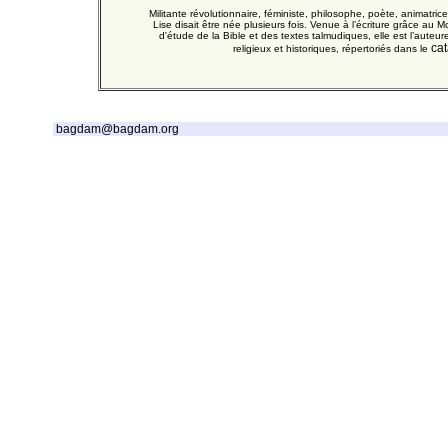
Militante révolutionnaire, féministe, philosophe, poète, animatrice
Lise disait être née plusieurs fois. Venue à l’écriture grâce
d'étude de la Bible et des textes talmudiques, elle est l’auteu
cat
religieux et historiques, répertoriés dans le
bagdam@bagdam.org