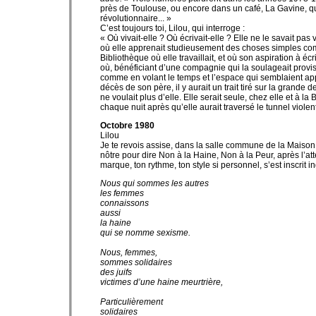
près de Toulouse, ou encore dans un café, La Gavine, que
révolutionnaire... »
C’est toujours toi, Lilou, qui interroge :
« Où vivait-elle ? Où écrivait-elle ? Elle ne le savait pas
où elle apprenait studieusement des choses simples comm
Bibliothèque où elle travaillait, et où son aspiration à
où, bénéficiant d’une compagnie qui la soulageait proviso
comme en volant le temps et l’espace qui semblaient appa
décès de son père, il y aurait un trait tiré sur la grande d
ne voulait plus d’elle. Elle serait seule, chez elle et à l
chaque nuit après qu’elle aurait traversé le tunnel violen
Octobre 1980
Lilou
Je te revois assise, dans la salle commune de la Maison
nôtre pour dire Non à la Haine, Non à la Peur, après l’att
marque, ton rythme, ton style si personnel, s’est inscrit 
Nous qui sommes les autres
les femmes
connaissons
aussi
la haine
qui se nomme sexisme
.
Nous, femmes,
sommes solidaires
des juifs
victimes d’une haine meurtrière,
Particulièrement
solidaires