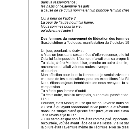
dans la ressemblance :
les nazis ont exterminé les juifs
à cause de ce qu’ils nommaient un principe féminin che
Qui a peur de l’autre ?
La peur de l’autre nourrit la haine.
Nous sommes pour la vie :
qu’advienne l’autre !
Des femmes du mouvement de libération des femme
(tract distribué à Toulouse, manifestation du 7 octobre 1
Un jour, pourtant, tu écrivis :
« Mais un jour, dans ces années d’effervescence, elle fut
Cela lui fut impossible. L’écriture n’avait plus sa propre lé
Tu allais, chère Monique Lise, prendre un autre chemin, 
recherche qui allait voir nos routes diverger...
et pourtant !
Mon affection pour toi et la tienne que je sentais vive 
chacune de tes publications, pour tes expositions à la B
Nous étions toujours tremblantes en nous revoyant, tu sa
compassion.
Tu n’étais pas femme d’oubli.
Tu étais autre, mais tu acceptais, au nom du passé et de 
Lilou.
Pourtant, c’est Monique Lise qui me bouleverse dans cert
« C’est là qu’ayant abandonné la vie politique et révolu
dans une simple clarté qu’elle était juive, et où elle s’ava
Je te revois et je te lis :
« Il lui semblait que son être était comme plié. Ignoran
recourbée, voûtée avant l’âge de la vieillesse. Vieille s
la pliure était l’aventure même de l’écriture. Plier se dis