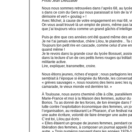
Photo
Jean Dieuzaide
Nous nous sommes retrouvées dans l’après 68, au lycé
s dans ce coin du Gers qui nous paraissait si loin de la 
dérisoire et vert « goulag » !
Avec Michel, à cause de votre engagement en mai 68, vo
On vous avait trouvé là un emploi de pions, même pas la p
que j’ai toujours vécu comme un grand gâchis d’intellige
Puis-je dire que ces années ont été quand même des a
Je ne t’ai jamais entendue, chère Lilou, te plaindre... Ta
Toujours ton petit rire en cascade, comme celui d’une enfa
quand même !
Je te revois dans la grande cour du lycée Bossuet, assi
dans la lecture d’un de ces petits livres rouges qu’édita
militante active.
Lire, expliquer, transmettre, croire.
Nous étions jeunes, riches d’espoir ; nous partagions les
semblait à l’époque si éloignée du Monde, les conversat
« grèves sauvages », nous nouions des liens avec les synd
camarade, le vieux monde est derrière toi. »
À Toulouse, nous avons cheminé côte à côte, parallèle
Marie-France et moi à la Maison des femmes, autour du c
Borios. Tu as donné de tes forces, de ton énergie dans l’
lutte contre l’exploitation économique des femmes, un 
l’organisation, au restaurant Le Pharaon, d’un festival na
une autre écriture, volonté de faire émerger une autre par
C’est toi, Lilou,qui écris :
« Elles étaient un groupe de jeunes femmes, pendant ce
libération des femmes, à composer un journal appelé
Di
autre.
» Trois numéros parurent dans les années 1978-1