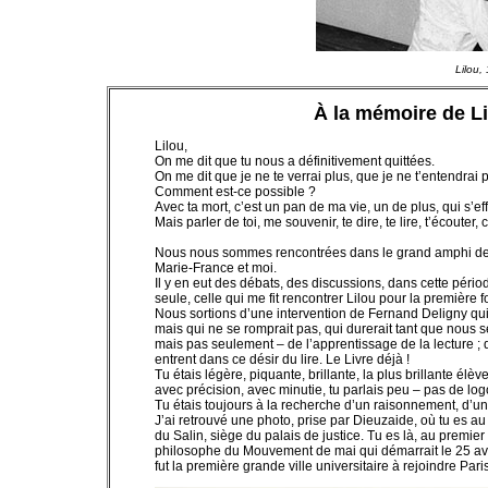
Lilou,
À la mémoire de L
Lilou,
On me dit que tu nous a définitivement quittées.
On me dit que je ne te verrai plus, que je ne t’entendrai p
Comment est-ce possible ?
Avec ta mort, c’est un pan de ma vie, un de plus, qui s’ef
Mais parler de toi, me souvenir, te dire, te lire, t’écouter
Nous nous sommes rencontrées dans le grand amphi de la 
Marie-France et moi.
Il y en eut des débats, des discussions, dans cette pér
seule, celle qui me fit rencontrer Lilou pour la première fo
Nous sortions d’une intervention de Fernand Deligny qui
mais qui ne se romprait pas, qui durerait tant que nous 
mais pas seulement – de l’apprentissage de la lecture ;
entrent dans ce désir du lire. Le Livre déjà !
Tu étais légère, piquante, brillante, la plus brillante él
avec précision, avec minutie, tu parlais peu – pas de log
Tu étais toujours à la recherche d’un raisonnement, d’un
J’ai retrouvé une photo, prise par Dieuzaide, où tu es a
du Salin, siège du palais de justice. Tu es là, au premie
philosophe du Mouvement de mai qui démarrait le 25 av
fut la première grande ville universitaire à rejoindre Pa