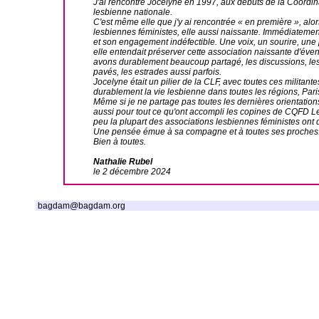
J'ai rencontré Jocelyne en 1997, aux débuts de la Coordina
lesbienne nationale.
C'est même elle que j'y ai rencontrée « en première », alor
lesbiennes féministes, elle aussi naissante. Immédiatement,
et son engagement indéfectible. Une voix, un sourire, une
elle entendait préserver cette association naissante d'éven
avons durablement beaucoup partagé, les discussions, les r
pavés, les estrades aussi parfois.
Jocelyne était un pilier de la CLF, avec toutes ces militante
durablement la vie lesbienne dans toutes les régions, Pari
Même si je ne partage pas toutes les dernières orientation
aussi pour tout ce qu'ont accompli les copines de CQFD L
peu la plupart des associations lesbiennes féministes ont 
Une pensée émue à sa compagne et à toutes ses proches
Bien à toutes.
Nathalie Rubel
le 2 décembre 2024
bagdam@bagdam.org