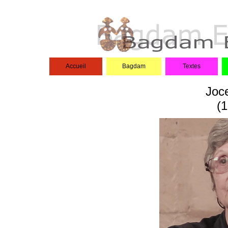
Accueil
Bagdam
Textes
Joce
(