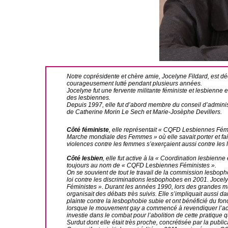
Notre coprésidente et chère amie, Jocelyne Fildard, est d
courageusement lutté pendant plusieurs années.
Jocelyne fut une fervente militante féministe et lesbienne e
des lesbiennes.
Depuis 1997, elle fut d’abord membre du conseil d’admini
de Catherine Morin Le Sech et Marie-Josèphe Devillers.
Côté féministe
, elle représentait « CQFD Lesbiennes Fémin
Marche mondiale des Femmes » où elle savait porter et faire
violences contre les femmes s’exerçaient aussi contre les 
Côté lesbien
,
elle fut active à la « Coordination lesbienn
toujours au nom de « CQFD Lesbiennes Féministes ».
On se souvient de tout le travail de la commission lesboph
loi contre les discriminations lesbophobes en 2001. Jocel
Féministes ». Durant les années 1990, lors des grandes man
organisait des débats très suivis. Elle s’impliquait auss
plainte contre la lesbophobie subie et ont bénéficié du f
lorsque le mouvement gay a commencé à revendiquer l’acc
investie dans le combat pour l’abolition de cette pratique q
Surdut dont elle était très proche, concrétisée par la pub