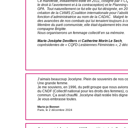
Ce manifeste, initialement édité en 2011, cosigné par « 
le droit à l’avortement et à la contraception) et le Planni
GPA. Tout naturellement ce fut elle qui fut désignée, en 2
création de la CIAMS (Coalition internationale pour l’abolit
fonction d’administratrice au nom de la CADAC. Malgré les 
des avancées de nos combats qui lui tenaient toujours à c
Membre du parti communiste, elle était également très inv
compagne Brigitte.
Nous organiserons un femmage collectif en sa mémoire.
Marie-Josèphe Devillers
et
Catherine Morin Le Sech
,
coprésidentes de « CQFD Lesbiennes Féministes », 2 dé
J’aimais beaucoup Jocelyne. Plein de souvenirs de nos co
Une grande femme.
Je me souviens, en 1996, du petit groupe que nous avions 
du CNDF (
Collectif national pour les droits des femmes
), 
commun. Ça
avait chauffé. Jocelyne était restée très dign
Je vous embrasse toutes
.
Marie-jo Bonnet
Paris, le 2 décembre 2024